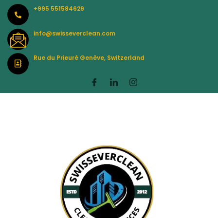
Skip
+995 551584629
to
content
info@swisseverclean.com
Rue du Prieuré Genève, Switzerland