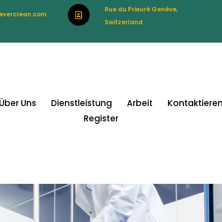
Rue du Prieuré Genève,
everclean.com
Switzerland
Über Uns
Dienstleistung
Arbeit
Kontaktieren
Register