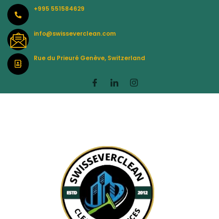
Skip
+995 551584629
to
content
info@swisseverclean.com
Rue du Prieuré Genève, Switzerland