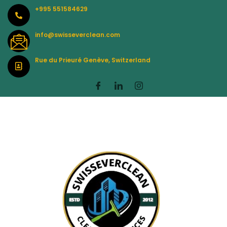
Skip
+995 551584629
to
content
info@swisseverclean.com
Rue du Prieuré Genève, Switzerland