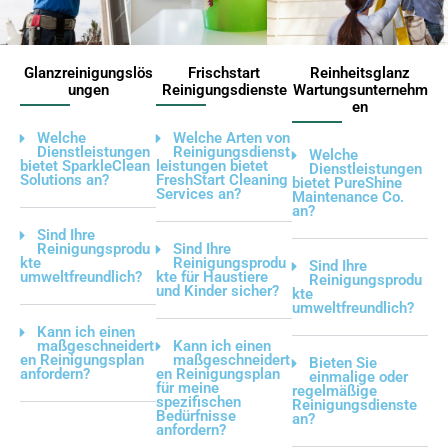
Glanzreinigungslös
Frischstart
Reinheitsglanz
ungen
Reinigungsdienste
Wartungsunternehm
en
Welche
Welche Arten von
Dienstleistungen
Reinigungsdienst
Welche
bietet SparkleClean
leistungen bietet
Dienstleistungen
Solutions an?
FreshStart Cleaning
bietet PureShine
Services an?
Maintenance Co.
an?
Sind Ihre
Reinigungsprodu
Sind Ihre
kte
Reinigungsprodu
Sind Ihre
umweltfreundlich?
kte für Haustiere
Reinigungsprodu
und Kinder sicher?
kte
umweltfreundlich?
Kann ich einen
maßgeschneidert
Kann ich einen
en Reinigungsplan
maßgeschneidert
Bieten Sie
anfordern?
en Reinigungsplan
einmalige oder
für meine
regelmäßige
spezifischen
Reinigungsdienste
Bedürfnisse
an?
anfordern?