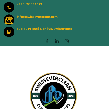
Skip
+995 551584629
to
content
info@swisseverclean.com
Rue du Prieuré Genève, Switzerland