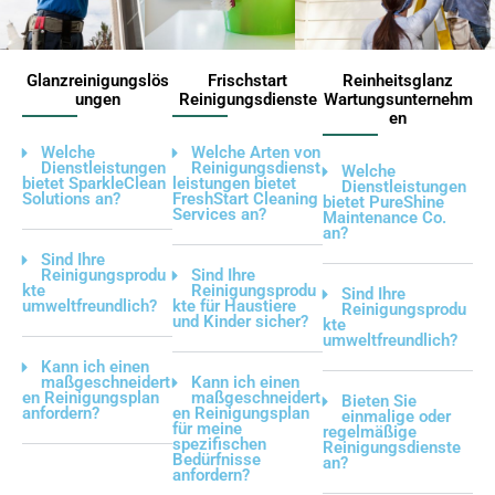
Glanzreinigungslös
Frischstart
Reinheitsglanz
ungen
Reinigungsdienste
Wartungsunternehm
en
Welche
Welche Arten von
Dienstleistungen
Reinigungsdienst
Welche
bietet SparkleClean
leistungen bietet
Dienstleistungen
Solutions an?
FreshStart Cleaning
bietet PureShine
Services an?
Maintenance Co.
an?
Sind Ihre
Reinigungsprodu
Sind Ihre
kte
Reinigungsprodu
Sind Ihre
umweltfreundlich?
kte für Haustiere
Reinigungsprodu
und Kinder sicher?
kte
umweltfreundlich?
Kann ich einen
maßgeschneidert
Kann ich einen
en Reinigungsplan
maßgeschneidert
Bieten Sie
anfordern?
en Reinigungsplan
einmalige oder
für meine
regelmäßige
spezifischen
Reinigungsdienste
Bedürfnisse
an?
anfordern?