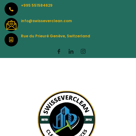
Skip
+995 551584629
to
content
info@swisseverclean.com
Rue du Prieuré Genève, Switzerland