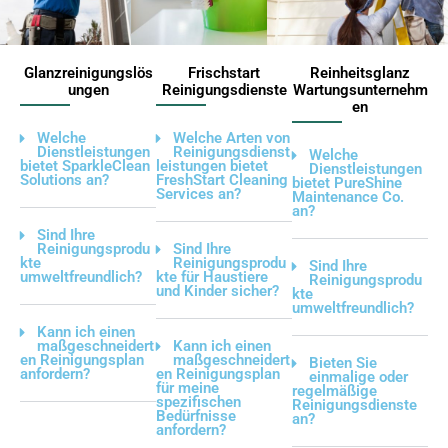
Glanzreinigungslös
Frischstart
Reinheitsglanz
ungen
Reinigungsdienste
Wartungsunternehm
en
Welche
Welche Arten von
Dienstleistungen
Reinigungsdienst
Welche
bietet SparkleClean
leistungen bietet
Dienstleistungen
Solutions an?
FreshStart Cleaning
bietet PureShine
Services an?
Maintenance Co.
an?
Sind Ihre
Reinigungsprodu
Sind Ihre
kte
Reinigungsprodu
Sind Ihre
umweltfreundlich?
kte für Haustiere
Reinigungsprodu
und Kinder sicher?
kte
umweltfreundlich?
Kann ich einen
maßgeschneidert
Kann ich einen
en Reinigungsplan
maßgeschneidert
Bieten Sie
anfordern?
en Reinigungsplan
einmalige oder
für meine
regelmäßige
spezifischen
Reinigungsdienste
Bedürfnisse
an?
anfordern?