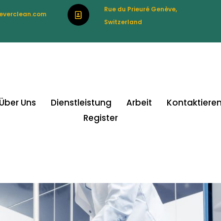
Rue du Prieuré Genève,
everclean.com
Switzerland
Über Uns
Dienstleistung
Arbeit
Kontaktieren
Register