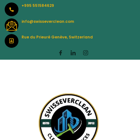
Skip
+995 551584629
to
content
info@swisseverclean.com
Rue du Prieuré Genève, Switzerland