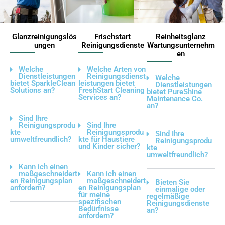
Glanzreinigungslös
Frischstart
Reinheitsglanz
ungen
Reinigungsdienste
Wartungsunternehm
en
Welche
Welche Arten von
Dienstleistungen
Reinigungsdienst
Welche
bietet SparkleClean
leistungen bietet
Dienstleistungen
Solutions an?
FreshStart Cleaning
bietet PureShine
Services an?
Maintenance Co.
an?
Sind Ihre
Reinigungsprodu
Sind Ihre
kte
Reinigungsprodu
Sind Ihre
umweltfreundlich?
kte für Haustiere
Reinigungsprodu
und Kinder sicher?
kte
umweltfreundlich?
Kann ich einen
maßgeschneidert
Kann ich einen
en Reinigungsplan
maßgeschneidert
Bieten Sie
anfordern?
en Reinigungsplan
einmalige oder
für meine
regelmäßige
spezifischen
Reinigungsdienste
Bedürfnisse
an?
anfordern?