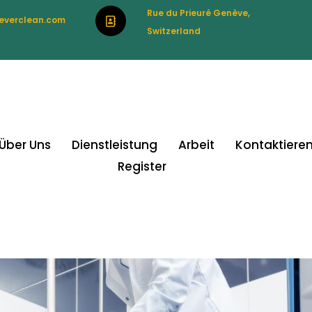
Rue du Prieuré Genève,
everclean.com
Switzerland
Über Uns
Dienstleistung
Arbeit
Kontaktieren
Register