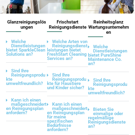
Glanzreinigungslös
Frischstart
Reinheitsglanz
ungen
Reinigungsdienste
Wartungsunternehm
en
Welche
Welche Arten von
Dienstleistungen
Reinigungsdienst
Welche
bietet SparkleClean
leistungen bietet
Dienstleistungen
Solutions an?
FreshStart Cleaning
bietet PureShine
Services an?
Maintenance Co.
an?
Sind Ihre
Reinigungsprodu
Sind Ihre
kte
Reinigungsprodu
Sind Ihre
umweltfreundlich?
kte für Haustiere
Reinigungsprodu
und Kinder sicher?
kte
umweltfreundlich?
Kann ich einen
maßgeschneidert
Kann ich einen
en Reinigungsplan
maßgeschneidert
Bieten Sie
anfordern?
en Reinigungsplan
einmalige oder
für meine
regelmäßige
spezifischen
Reinigungsdienste
Bedürfnisse
an?
anfordern?