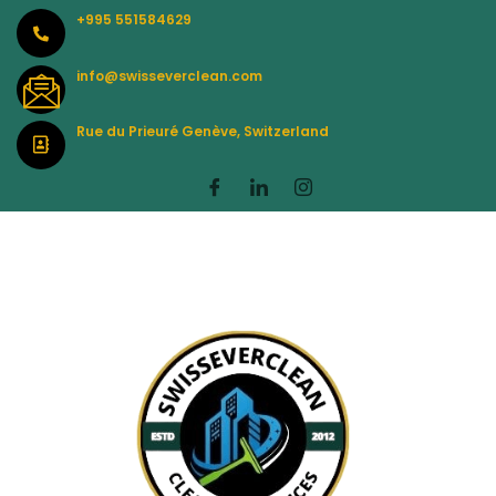
Skip
+995 551584629
to
content
info@swisseverclean.com
Rue du Prieuré Genève, Switzerland