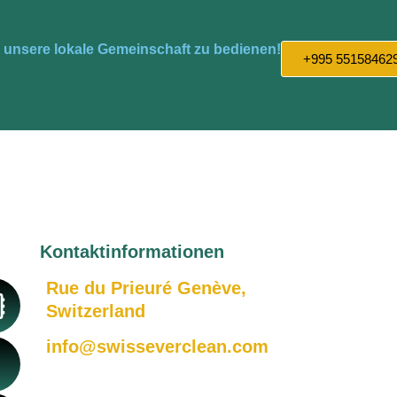
en unsere lokale Gemeinschaft zu bedienen!
+995 55158462
Kontaktinformationen
Rue du Prieuré Genève,
Switzerland
info@swisseverclean.com