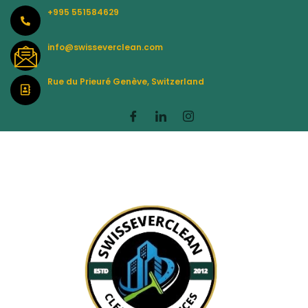
Skip
+995 551584629
to
content
info@swisseverclean.com
Rue du Prieuré Genève, Switzerland