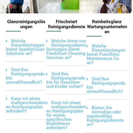
Glanzreinigungslös
Frischstart
Reinheitsglanz
ungen
Reinigungsdienste
Wartungsunternehm
en
Welche
Welche Arten von
Dienstleistungen
Reinigungsdienst
Welche
bietet SparkleClean
leistungen bietet
Dienstleistungen
Solutions an?
FreshStart Cleaning
bietet PureShine
Services an?
Maintenance Co.
an?
Sind Ihre
Reinigungsprodu
Sind Ihre
kte
Reinigungsprodu
Sind Ihre
umweltfreundlich?
kte für Haustiere
Reinigungsprodu
und Kinder sicher?
kte
umweltfreundlich?
Kann ich einen
maßgeschneidert
Kann ich einen
en Reinigungsplan
maßgeschneidert
Bieten Sie
anfordern?
en Reinigungsplan
einmalige oder
für meine
regelmäßige
spezifischen
Reinigungsdienste
Bedürfnisse
an?
anfordern?