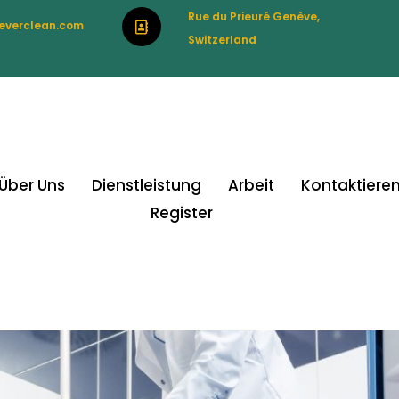
Rue du Prieuré Genève,
everclean.com
Switzerland
Über Uns
Dienstleistung
Arbeit
Kontaktieren
Register