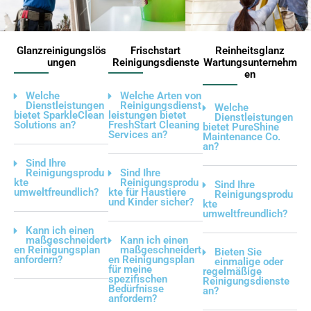
Glanzreinigungslös
Frischstart
Reinheitsglanz
ungen
Reinigungsdienste
Wartungsunternehm
en
Welche
Welche Arten von
Dienstleistungen
Reinigungsdienst
Welche
bietet SparkleClean
leistungen bietet
Dienstleistungen
Solutions an?
FreshStart Cleaning
bietet PureShine
Services an?
Maintenance Co.
an?
Sind Ihre
Reinigungsprodu
Sind Ihre
kte
Reinigungsprodu
Sind Ihre
umweltfreundlich?
kte für Haustiere
Reinigungsprodu
und Kinder sicher?
kte
umweltfreundlich?
Kann ich einen
maßgeschneidert
Kann ich einen
en Reinigungsplan
maßgeschneidert
Bieten Sie
anfordern?
en Reinigungsplan
einmalige oder
für meine
regelmäßige
spezifischen
Reinigungsdienste
Bedürfnisse
an?
anfordern?