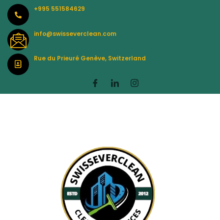
Skip
+995 551584629
to
content
info@swisseverclean.com
Rue du Prieuré Genève, Switzerland