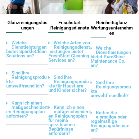
Glanzreinigungslös
Frischstart
Reinheitsglanz
ungen
Reinigungsdienste
Wartungsunternehm
en
Welche
Welche Arten von
Dienstleistungen
Reinigungsdienst
Welche
bietet SparkleClean
leistungen bietet
Dienstleistungen
Solutions an?
FreshStart Cleaning
bietet PureShine
Services an?
Maintenance Co.
an?
Sind Ihre
Reinigungsprodu
Sind Ihre
kte
Reinigungsprodu
Sind Ihre
umweltfreundlich?
kte für Haustiere
Reinigungsprodu
und Kinder sicher?
kte
umweltfreundlich?
Kann ich einen
maßgeschneidert
Kann ich einen
en Reinigungsplan
maßgeschneidert
Bieten Sie
anfordern?
en Reinigungsplan
einmalige oder
für meine
regelmäßige
spezifischen
Reinigungsdienste
Bedürfnisse
an?
anfordern?