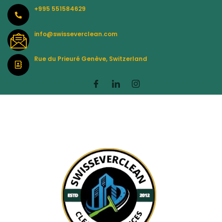
Skip
+995 551584629
to
content
info@swisseverclean.com
Rue du Prieuré Genève, Switzerland