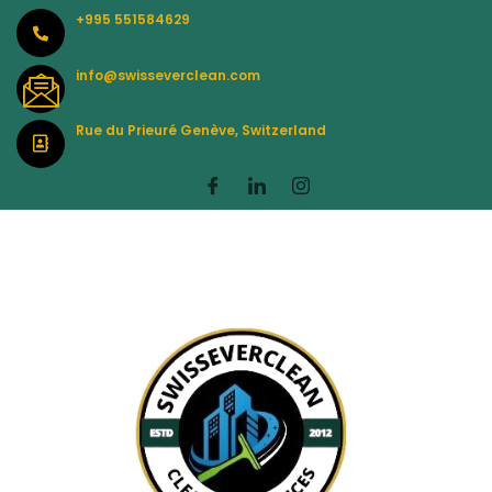
Skip
+995 551584629
to
content
info@swisseverclean.com
Rue du Prieuré Genève, Switzerland