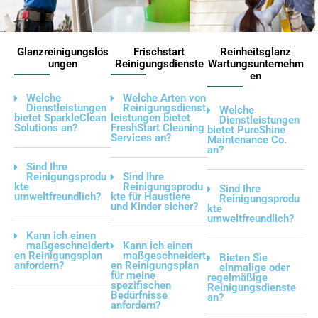
Glanzreinigungslös
Frischstart
Reinheitsglanz
ungen
Reinigungsdienste
Wartungsunternehm
en
Welche
Welche Arten von
Dienstleistungen
Reinigungsdienst
Welche
bietet SparkleClean
leistungen bietet
Dienstleistungen
Solutions an?
FreshStart Cleaning
bietet PureShine
Services an?
Maintenance Co.
an?
Sind Ihre
Reinigungsprodu
Sind Ihre
kte
Reinigungsprodu
Sind Ihre
umweltfreundlich?
kte für Haustiere
Reinigungsprodu
und Kinder sicher?
kte
umweltfreundlich?
Kann ich einen
maßgeschneidert
Kann ich einen
en Reinigungsplan
maßgeschneidert
Bieten Sie
anfordern?
en Reinigungsplan
einmalige oder
für meine
regelmäßige
spezifischen
Reinigungsdienste
Bedürfnisse
an?
anfordern?