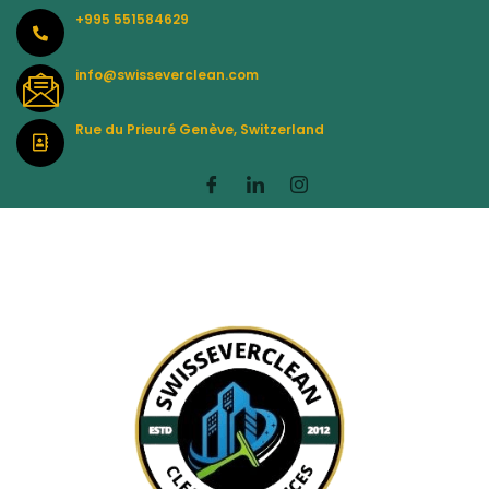
Skip
+995 551584629
to
content
info@swisseverclean.com
Rue du Prieuré Genève, Switzerland