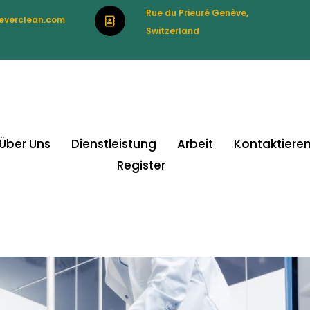
Rue du Prieuré Genève,
everclean.com
Switzerland
Über Uns
Dienstleistung
Arbeit
Kontaktieren
Register