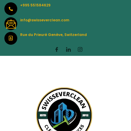
Skip
+995 551584629
to
content
info@swisseverclean.com
Rue du Prieuré Genève, Switzerland