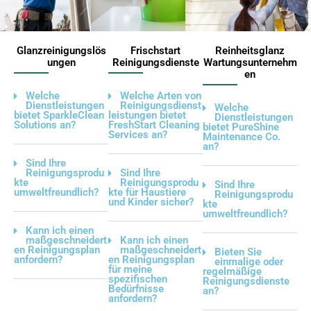
Glanzreinigungslös
Frischstart
Reinheitsglanz
ungen
Reinigungsdienste
Wartungsunternehm
en
Welche
Welche Arten von
Dienstleistungen
Reinigungsdienst
Welche
bietet SparkleClean
leistungen bietet
Dienstleistungen
Solutions an?
FreshStart Cleaning
bietet PureShine
Services an?
Maintenance Co.
an?
Sind Ihre
Reinigungsprodu
Sind Ihre
kte
Reinigungsprodu
Sind Ihre
umweltfreundlich?
kte für Haustiere
Reinigungsprodu
und Kinder sicher?
kte
umweltfreundlich?
Kann ich einen
maßgeschneidert
Kann ich einen
en Reinigungsplan
maßgeschneidert
Bieten Sie
anfordern?
en Reinigungsplan
einmalige oder
für meine
regelmäßige
spezifischen
Reinigungsdienste
Bedürfnisse
an?
anfordern?