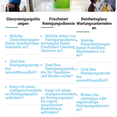
Glanzreinigungslös
Frischstart
Reinheitsglanz
ungen
Reinigungsdienste
Wartungsunternehm
en
Welche
Welche Arten von
Dienstleistungen
Reinigungsdienst
Welche
bietet SparkleClean
leistungen bietet
Dienstleistungen
Solutions an?
FreshStart Cleaning
bietet PureShine
Services an?
Maintenance Co.
an?
Sind Ihre
Reinigungsprodu
Sind Ihre
kte
Reinigungsprodu
Sind Ihre
umweltfreundlich?
kte für Haustiere
Reinigungsprodu
und Kinder sicher?
kte
umweltfreundlich?
Kann ich einen
maßgeschneidert
Kann ich einen
en Reinigungsplan
maßgeschneidert
Bieten Sie
anfordern?
en Reinigungsplan
einmalige oder
für meine
regelmäßige
spezifischen
Reinigungsdienste
Bedürfnisse
an?
anfordern?