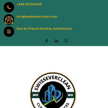
Skip
+995 551584629
to
content
info@swisseverclean.com
Rue du Prieuré Genève, Switzerland