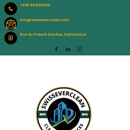
Skip
+995 551584629
to
content
info@swisseverclean.com
Rue du Prieuré Genève, Switzerland