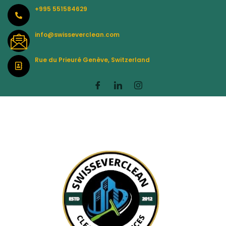
Skip
+995 551584629
to
content
info@swisseverclean.com
Rue du Prieuré Genève, Switzerland