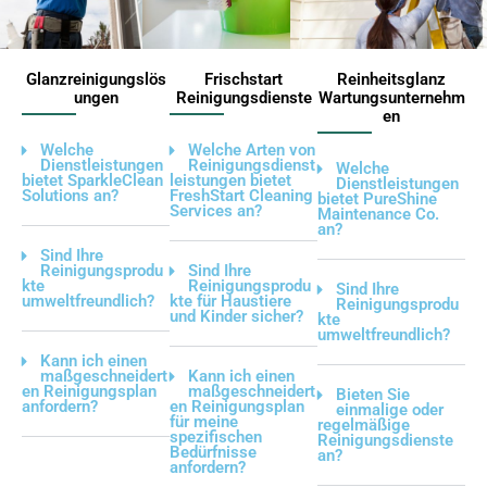
Glanzreinigungslös
Frischstart
Reinheitsglanz
ungen
Reinigungsdienste
Wartungsunternehm
en
Welche
Welche Arten von
Dienstleistungen
Reinigungsdienst
Welche
bietet SparkleClean
leistungen bietet
Dienstleistungen
Solutions an?
FreshStart Cleaning
bietet PureShine
Services an?
Maintenance Co.
an?
Sind Ihre
Reinigungsprodu
Sind Ihre
kte
Reinigungsprodu
Sind Ihre
umweltfreundlich?
kte für Haustiere
Reinigungsprodu
und Kinder sicher?
kte
umweltfreundlich?
Kann ich einen
maßgeschneidert
Kann ich einen
en Reinigungsplan
maßgeschneidert
Bieten Sie
anfordern?
en Reinigungsplan
einmalige oder
für meine
regelmäßige
spezifischen
Reinigungsdienste
Bedürfnisse
an?
anfordern?