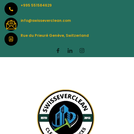
Skip
+995 551584629
to
content
info@swisseverclean.com
Rue du Prieuré Genève, Switzerland