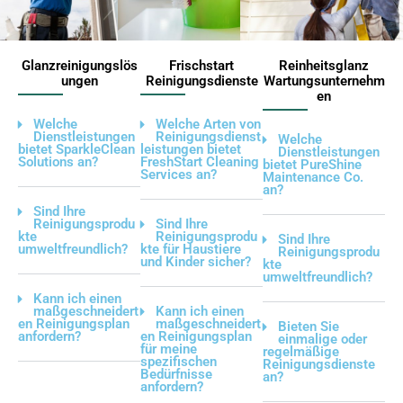
Glanzreinigungslös
Frischstart
Reinheitsglanz
ungen
Reinigungsdienste
Wartungsunternehm
en
Welche
Welche Arten von
Dienstleistungen
Reinigungsdienst
Welche
bietet SparkleClean
leistungen bietet
Dienstleistungen
Solutions an?
FreshStart Cleaning
bietet PureShine
Services an?
Maintenance Co.
an?
Sind Ihre
Reinigungsprodu
Sind Ihre
kte
Reinigungsprodu
Sind Ihre
umweltfreundlich?
kte für Haustiere
Reinigungsprodu
und Kinder sicher?
kte
umweltfreundlich?
Kann ich einen
maßgeschneidert
Kann ich einen
en Reinigungsplan
maßgeschneidert
Bieten Sie
anfordern?
en Reinigungsplan
einmalige oder
für meine
regelmäßige
spezifischen
Reinigungsdienste
Bedürfnisse
an?
anfordern?